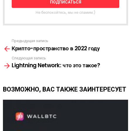
А
Я
Не беспокойтесь, мы не спамим;)
Р
А
С
С
Ы
Предыдущая запись
С
Л
Крипто-пространство в 2022 году
м
К
о
А
Следующая запись
т
Lightning Network: что это такое?
р
е
т
ь
ВОЗМОЖНО, ВАС ТАКЖЕ ЗАИНТЕРЕСУЕТ
е
щ
е