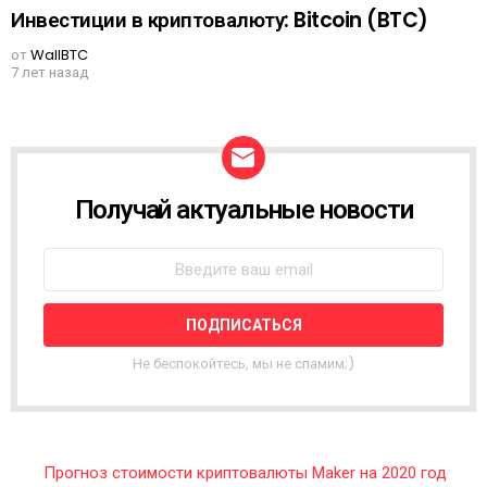
Инвестиции в криптовалюту: Bitcoin (BTC)
от
WallBTC
7 лет назад
Получай актуальные новости
N
E
W
S
L
E
T
T
Не беспокойтесь, мы не спамим;)
E
R
Прогноз стоимости криптовалюты Maker на 2020 год