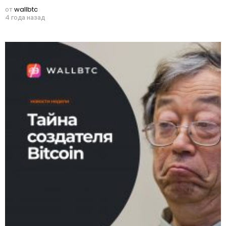
от
wallbtc
4 года назад