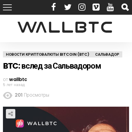
НОВОСТИ КРИПТОВАЛЮТЫ BITCOIN (BTC)
САЛЬВАДОР
BTC: вслед за Сальвадором
от
wallbtc
5 лет назад
201
Просмотры