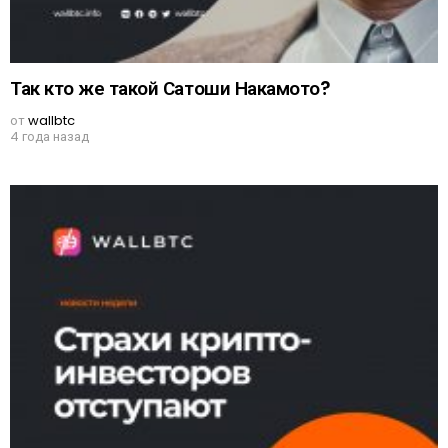
Так кто же такой Сатоши Накамото?
от
wallbtc
4 года назад