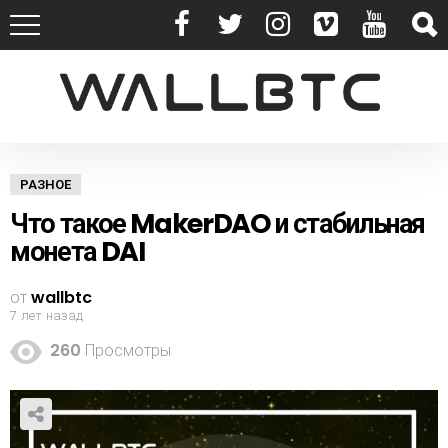
РАЗНОЕ
Что такое MakerDAO и стабильная
монета DAI
от
wallbtc
7 лет назад
260
Просмотры