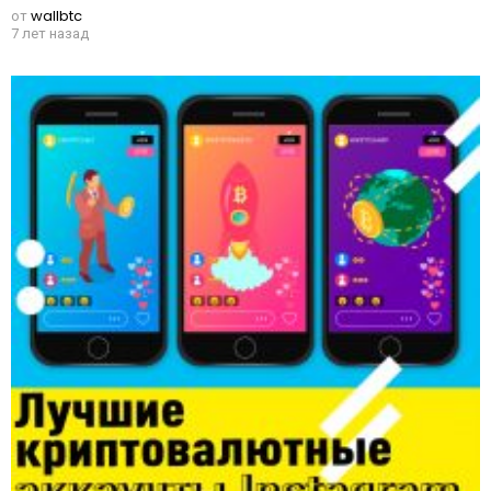
от
wallbtc
7 лет назад