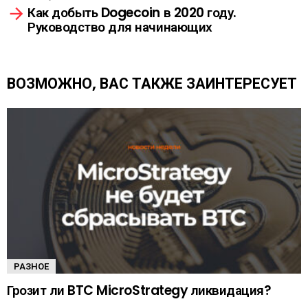
т
Как добыть Dogecoin в 2020 году.
р
Руководство для начинающих
е
т
ь
е
ВОЗМОЖНО, ВАС ТАКЖЕ ЗАИНТЕРЕСУЕТ
щ
е
РАЗНОЕ
Грозит ли BTC MicroStrategy ликвидация?