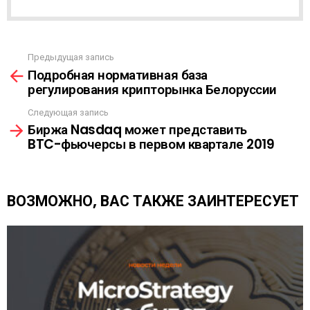
А
С
С
Ы
Предыдущая запись
С
Л
Подробная нормативная база
м
К
регулирования крипторынка Белоруссии
о
А
т
Следующая запись
р
Биржа Nasdaq может представить
е
BTC-фьючерсы в первом квартале 2019
т
ь
е
щ
ВОЗМОЖНО, ВАС ТАКЖЕ ЗАИНТЕРЕСУЕТ
е