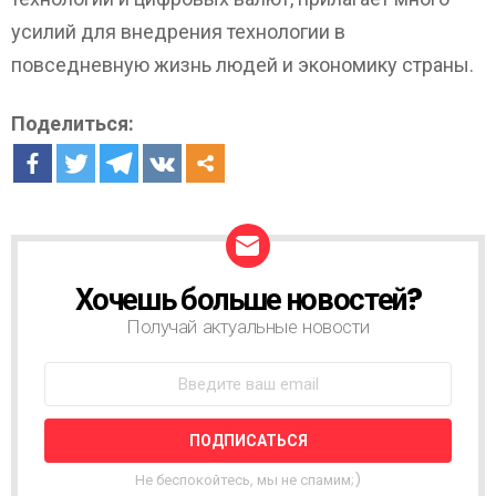
усилий для внедрения технологии в
повседневную жизнь людей и экономику страны.
Поделиться:
Хочешь больше новостей?
Н
О
Получай актуальные новости
В
О
С
Т
Н
А
Я
Не беспокойтесь, мы не спамим;)
Р