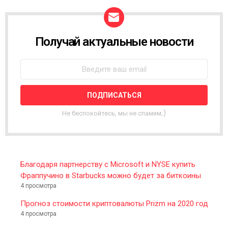
Получай актуальные новости
N
E
W
S
L
E
T
T
Не беспокойтесь, мы не спамим;)
E
R
Благодаря партнерству с Microsoft и NYSE купить
Фраппучино в Starbucks можно будет за биткоины
4 просмотра
Прогноз стоимости криптовалюты Prizm на 2020 год
4 просмотра