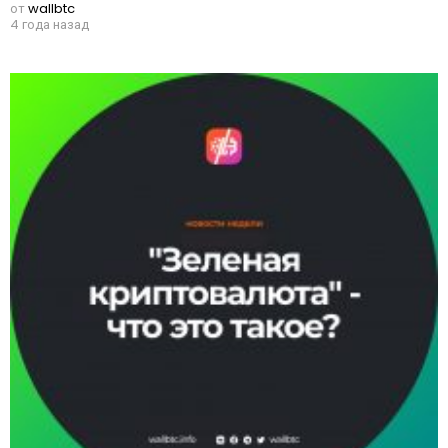
от
wallbtc
4 года назад