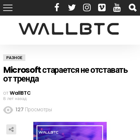
РАЗНОЕ
Microsoft старается не отставать
от тренда
от
WallBTC
8 лет назад
127
Просмотры