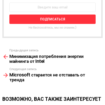
О
С
Т
Н
А
Я
Не беспокойтесь, мы не спамим;)
Р
А
С
С
Ы
Предыдущая запись
С
Л
Минимизация потребления энергии
м
К
майнинга от Intel
о
А
т
Следующая запись
р
Microsoft старается не отставать от
е
тренда
т
ь
е
щ
ВОЗМОЖНО, ВАС ТАКЖЕ ЗАИНТЕРЕСУЕТ
е