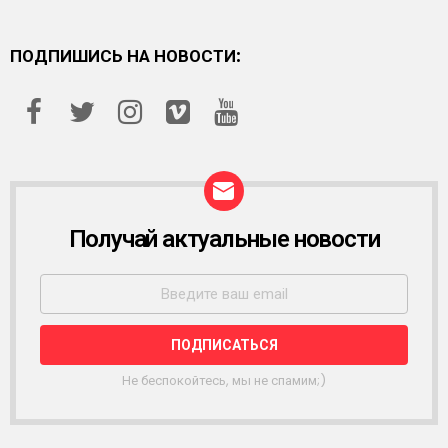
ПОДПИШИСЬ НА НОВОСТИ:
Получай актуальные новости
Р
А
С
С
Ы
Л
К
А
Не беспокойтесь, мы не спамим;)