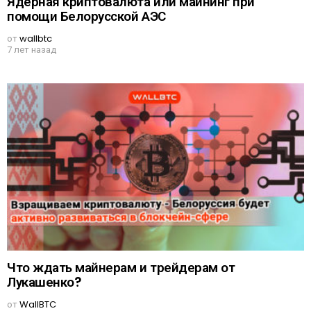
Ядерная криптовалюта или майнинг при
помощи Белорусской АЭС
от
wallbtc
7 лет назад
Что ждать майнерам и трейдерам от
Лукашенко?
от
WallBTC