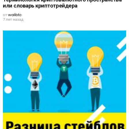
или словарь криптотрейдера
от
wallbtc
7 лет назад