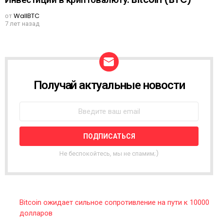
от
WallBTC
7 лет назад
Получай актуальные новости
N
E
W
S
L
E
T
T
Не беспокойтесь, мы не спамим;)
E
R
Bitcoin ожидает сильное сопротивление на пути к 10000
долларов