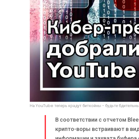
На YouTube теперь крадут биткойны - будьте бдительны
В соответствии с отчетом Blee
крипто-воры встраивают в вид
информации и захвата буфера