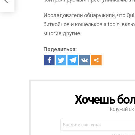
Исследователи обнаружили, что Qul
биткойнов и кошельков altcoin, включая
многие другие.
Поделиться:
Хочешь бол
Н
О
В
Получай ак
О
С
Т
Н