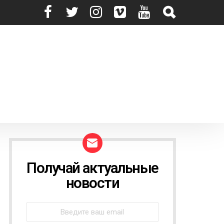
Получай актуальные
N
E
новости
W
S
L
E