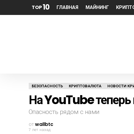
10
TOP
ГЛАВНАЯ
МАЙНИНГ
КРИПТ
БЕЗОПАСНОСТЬ
КРИПТОВАЛЮТА
НОВОСТИ КР
На YouTube теперь
Опасность рядом с нами
от
wallbtc
7 лет назад