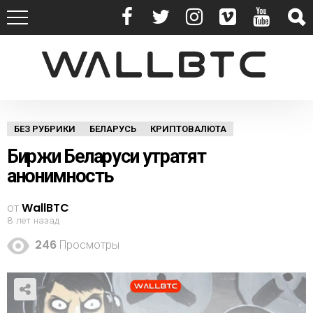
БЕЗ РУБРИКИ
БЕЛАРУСЬ
КРИПТОВАЛЮТА
Биржи Беларуси утратят
анонимность
от
WallBTC
8 лет назад
246
Просмотры