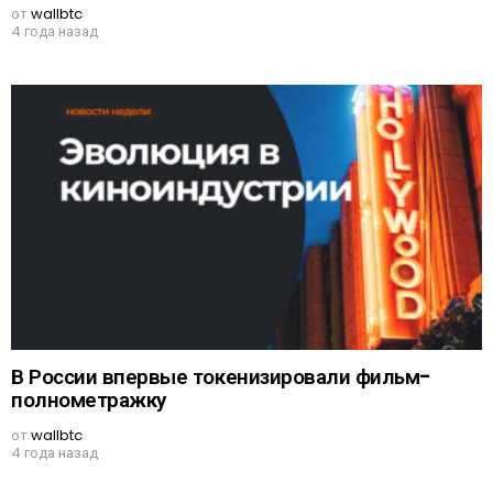
от
wallbtc
4 года назад
В России впервые токенизировали фильм-
полнометражку
от
wallbtc
4 года назад