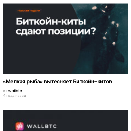
«Мелкая рыба» вытесняет Биткойн-китов
от
wallbtc
4 года назад