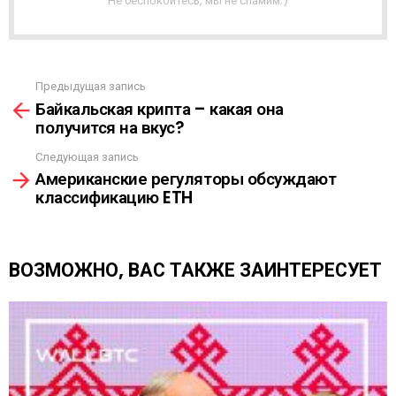
Не беспокойтесь, мы не спамим;)
Р
А
С
С
Ы
Предыдущая запись
С
Л
Байкальская крипта – какая она
м
К
получится на вкус?
о
А
т
Следующая запись
р
Американские регуляторы обсуждают
е
классификацию ETH
т
ь
е
щ
ВОЗМОЖНО, ВАС ТАКЖЕ ЗАИНТЕРЕСУЕТ
е