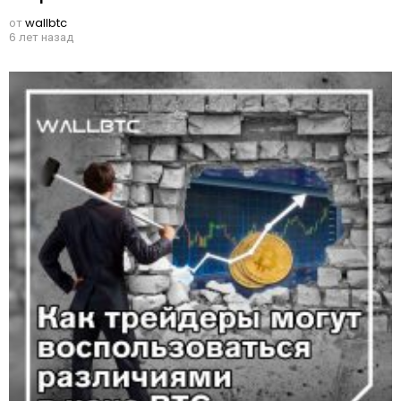
от
wallbtc
6 лет назад