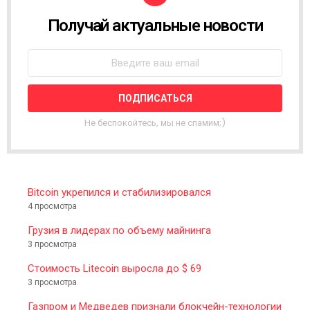
Получай актуальные новости
N
E
W
S
L
E
T
T
Не беспокойтесь, мы не спамим;)
E
R
Bitcoin укрепился и стабилизировался
4 просмотра
Грузия в лидерах по объему майнинга
3 просмотра
Стоимость Litecoin выросла до $ 69
3 просмотра
Газпром и Медведев признали блокчейн-технологии