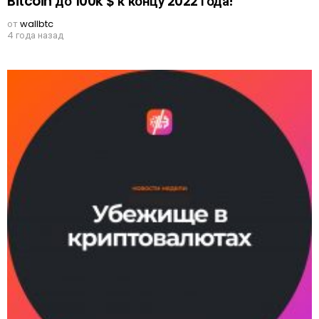
Bitcoin до 100k $ к концу 2022 года!
от
wallbtc
4 года назад