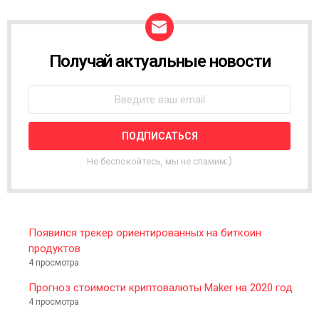
Получай актуальные новости
N
E
W
S
L
E
T
T
Не беспокойтесь, мы не спамим;)
E
R
Появился трекер ориентированных на биткоин
продуктов
4 просмотра
Прогноз стоимости криптовалюты Maker на 2020 год
4 просмотра