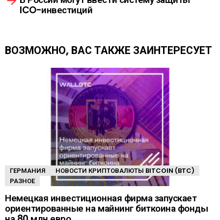
е
ICO-инвестиций
т
ь
е
щ
ВОЗМОЖНО, ВАС ТАКЖЕ ЗАИНТЕРЕСУЕТ
е
ГЕРМАНИЯ
НОВОСТИ КРИПТОВАЛЮТЫ BITCOIN (BTC)
РАЗНОЕ
Немецкая инвестиционная фирма запускает
ориентированные на майнинг биткоина фонды
на 80 млн евро