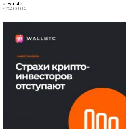
от
wallbtc
4 года назад