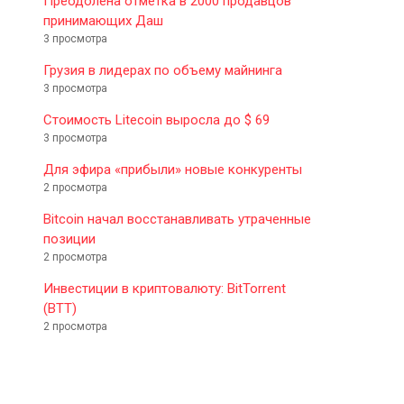
Преодолена отметка в 2000 продавцов
принимающих Даш
3 просмотра
Грузия в лидерах по объему майнинга
3 просмотра
Стоимость Litecoin выросла до $ 69
3 просмотра
Для эфира «прибыли» новые конкуренты
2 просмотра
Bitcoin начал восстанавливать утраченные
позиции
2 просмотра
Инвестиции в криптовалюту: BitTorrent
(BTT)
2 просмотра