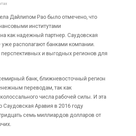
атах
ела Дайлипом Рао было отмечено, что
инансовыми институтами
на как надежный партнер. Саудовская
Э уже располагают банками компании.
 перспективных и выгодных регионов для
Всемирный банк, ближневосточный регион
енежным переводам, так как
олоссального числа рабочей силы. И эта
о Саудовская Аравия в 2016 году
 тридцать семь миллиардов долларов от
чих.