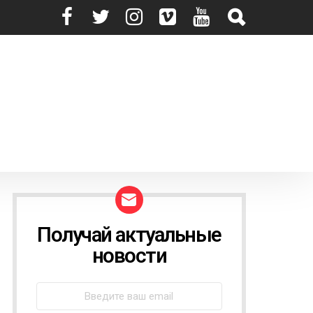
Получай актуальные
N
E
новости
W
S
L
E