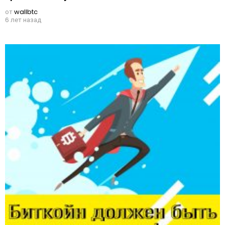
от
wallbtc
6 лет назад