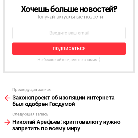
Хочешь больше новостей?
Н
О
Получай актуальные новости
В
О
С
Т
Н
А
Я
Не беспокойтесь, мы не спамим;)
Р
А
С
С
Ы
Предыдущая запись
С
Л
Законопроект об изоляции интернета
м
К
был одобрен Госдумой
о
А
т
Следующая запись
р
Николай Арефьев: криптовалюту нужно
е
запретить по всему миру
т
ь