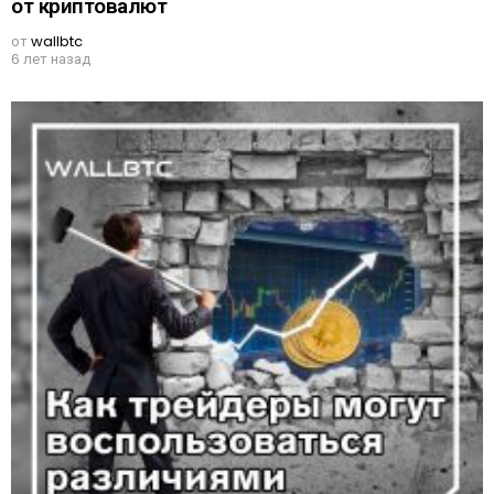
от криптовалют
от
wallbtc
6 лет назад