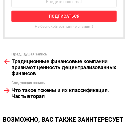
С
Т
Н
А
Я
Не беспокойтесь, мы не спамим;)
Р
А
С
С
Ы
Предыдущая запись
С
Л
Традиционные финансовые компании
м
К
признают ценность децентрализованных
о
А
финансов
т
р
Следующая запись
е
Что такое токены и их классификация.
т
Часть вторая
ь
е
щ
е
ВОЗМОЖНО, ВАС ТАКЖЕ ЗАИНТЕРЕСУЕТ