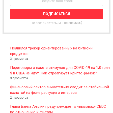
S
L
E
T
T
Не беспокойтесь, мы не спамим;)
E
R
Появился трекер ориентированных на биткоин
продуктов
3 просмотра
Переговоры о пакете стимулов для COVID-19 на 1,8 трлн
$ в США не идут. Как отреагирует крипто-рынок?
3 просмотра
Финансовый сектор внимательно следит за стабильной
валютой на фоне растущего интереса
2 просмотра
Глава Банка Англии предупреждает о «вызовах» CBDC
по отношению к фиатам