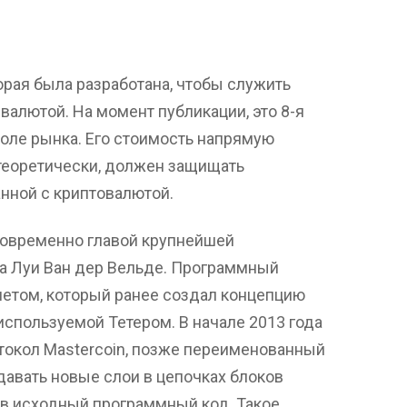
торая была разработана, чтобы служить
алютой. На момент публикации, это 8-я
оле рынка. Его стоимость напрямую
 теоретически, должен защищать
анной с криптовалютой.
дновременно главой крупнейшей
на Луи Ван дер Вельде. Программный
летом, который ранее создал концепцию
 используемой Тетером. В начале 2013 года
окол Mastercoin, позже переименованный
давать новые слои в цепочках блоков
 в исходный программный код. Такое