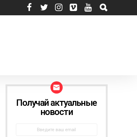
Получай актуальные
N
E
новости
W
S
L
E