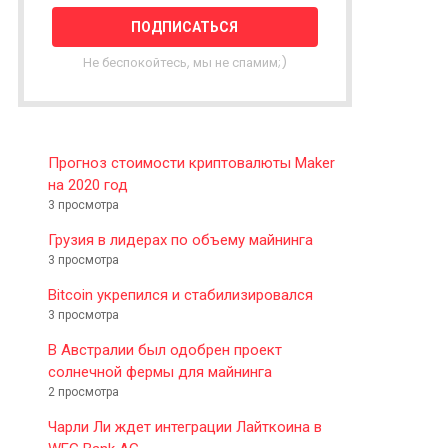
T
T
E
Не беспокойтесь, мы не спамим;)
R
Прогноз стоимости криптовалюты Maker
на 2020 год
3 просмотра
Грузия в лидерах по объему майнинга
3 просмотра
Bitcoin укрепился и стабилизировался
3 просмотра
В Австралии был одобрен проект
солнечной фермы для майнинга
2 просмотра
Чарли Ли ждет интеграции Лайткоина в