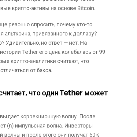
ые крипто-активы на основе Bitcoin.
е резонно спросить, почему кто-то
 альткоина, привязанного к доллару?
р? Удивительно, но ответ — нет. На
стории Tether его цена колебалась от 99
орые крипто-аналитики считают, что
отличаться от бакса.
читает, что один Tether может
а выдает коррекционную волну. После
т (n) импульсная волна. Инверторы
 волны и после этого они получат 50%