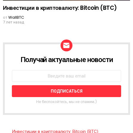
Инвестиции в криптовалюту: Bitcoin (BTC)
от
WallBTC
7 лет назад
Получай актуальные новости
N
E
W
S
L
E
T
T
Не беспокойтесь, мы не спамим;)
E
R
Инвестиции в криптовалюту: Bitcoin (BTC)