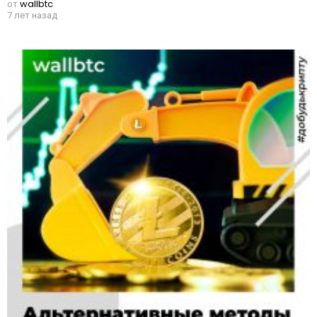
от
wallbtc
7 лет назад