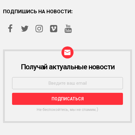
ПОДПИШИСЬ НА НОВОСТИ:
Получай актуальные новости
Р
А
С
С
Ы
Л
К
А
Не беспокойтесь, мы не спамим;)