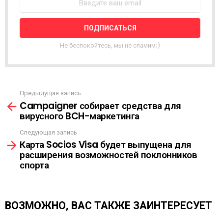
С
Т
Н
А
Я
Не беспокойтесь, мы не спамим;)
Р
А
С
С
Ы
Предыдущая запись
С
Л
Campaigner собирает средства для
м
К
вирусного BCH-маркетинга
о
А
т
Следующая запись
р
Карта Socios Visa будет выпущена для
е
расширения возможностей поклонников
т
спорта
ь
е
щ
е
ВОЗМОЖНО, ВАС ТАКЖЕ ЗАИНТЕРЕСУЕТ