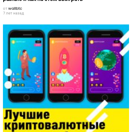
от
wallbtc
7 лет назад