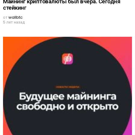
Майнинг криптовалюты был вчера. Сегодня
стейкинг
от
wallbtc
5 лет назад