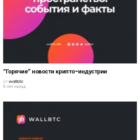
“Горячие” новости крипто-индустрии
от
wallbtc
5 лет назад