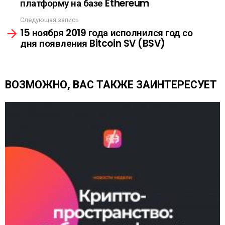
платформу на базе Ethereum
о
А
т
Следующая запись
р
15 ноября 2019 года исполнился год со
е
дня появления Bitcoin SV (BSV)
т
ь
е
щ
ВОЗМОЖНО, ВАС ТАКЖЕ ЗАИНТЕРЕСУЕТ
е