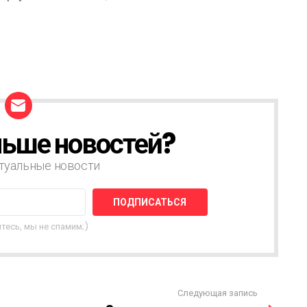
ьше новостей?
туальные новости
тесь, мы не спамим;)
Следующая запись