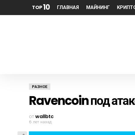
10
TOP
ГЛАВНАЯ
МАЙНИНГ
КРИПТ
РАЗНОЕ
Ravencoin под атак
от
wallbtc
6 лет назад