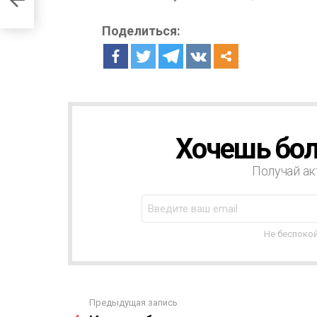
Поделиться:
Хочешь бол
Н
О
В
Получай ак
О
С
Т
Н
Не беспокой
А
Я
Р
А
Предыдущая запись
С
С