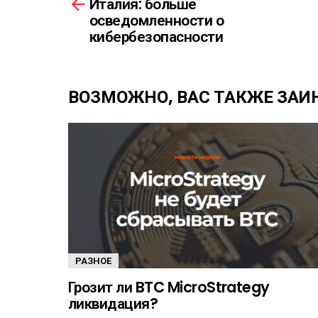
Италия: больше
С
м
Ы
осведомленности о
о
Л
кибербезопасности
т
К
р
А
е
т
ВОЗМОЖНО, ВАС ТАКЖЕ ЗАИ
ь
е
щ
е
РАЗНОЕ
Грозит ли BTC MicroStrategy
ликвидация?