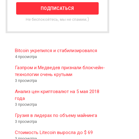
T
T
E
Не беспокойтесь, мы не спамим;)
R
Bitcoin укрепился и стабилизировался
4 просмотра
Газпром и Медведев признали блокчейн-
технологии очень крутыми
3 просмотра
Анализ цен криптовалют на 5 мая 2018
года
3 просмотра
Грузия в лидерах по объему майнинга
3 просмотра
Стоимость Litecoin выросла до $ 69
3 просмотра