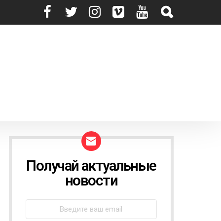
Получай актуальные
N
E
новости
W
S
L
E