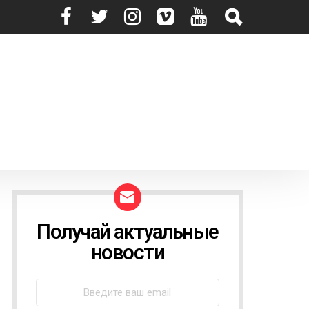
Получай актуальные
N
E
новости
W
S
L
E