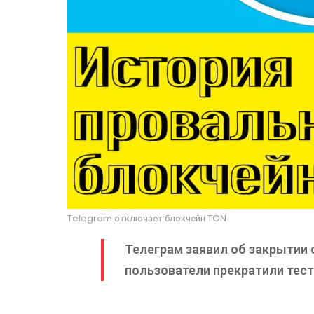
Telegram отключает блокчейн TON
Телеграм заявил об закрытии 
пользователи прекратили тест