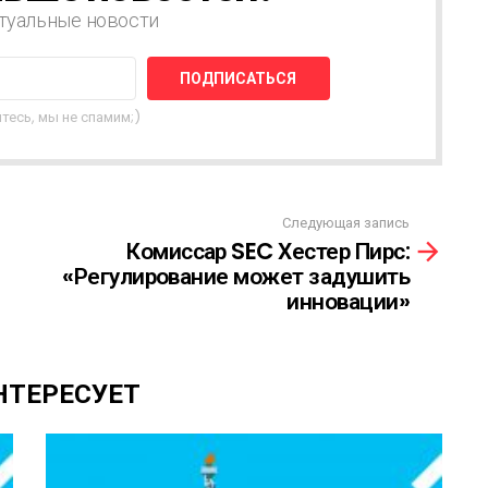
туальные новости
тесь, мы не спамим;)
Следующая запись
Комиссар SEC Хестер Пирс:
«Регулирование может задушить
инновации»
НТЕРЕСУЕТ