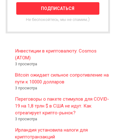
T
T
E
Не беспокойтесь, мы не спамим;)
R
Инвестиции в криптовалюту: Cosmos
(ATOM)
3 просмотра
Bitcoin ожидает сильное сопротивление на
пути к 10000 долларов
3 просмотра
Переговоры о пакете стимулов для COVID-
19 на 1,8 трлн $ в США не идут. Как
отреагирует крипто-рынок?
3 просмотра
Ирландия установила налоги для
криптотранзакций