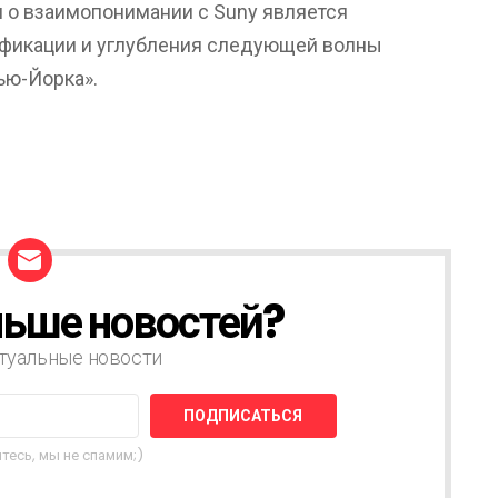
 о взаимопонимании с Suny является
ификации и углубления следующей волны
ью-Йорка».
ьше новостей?
туальные новости
тесь, мы не спамим;)