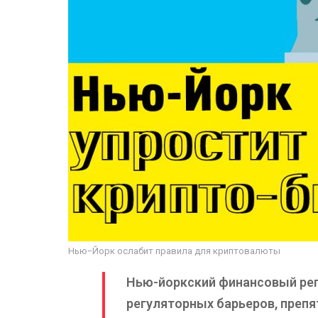
Нью-Йорк ослабит правила для криптовалюты
Нью-йоркский финансовый рег
регуляторных барьеров, преп