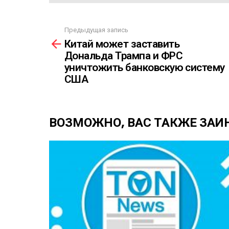
Р
А
Предыдущая запись
С
С
Китай может заставить
С
м
Ы
Дональда Трампа и ФРС
о
Л
уничтожить банковскую систему
т
К
р
США
А
е
т
ь
ВОЗМОЖНО, ВАС ТАКЖЕ ЗАИ
е
щ
е