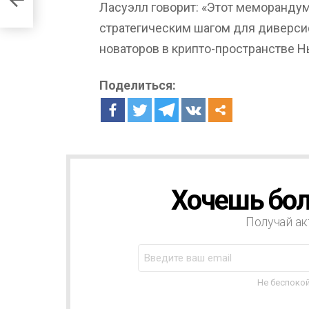
Ласуэлл говорит: «Этот меморандум
стратегическим шагом для диверс
новаторов в крипто-пространстве Н
Поделиться:
Хочешь бол
Н
О
В
Получай ак
О
С
Т
Н
Не беспокой
А
Я