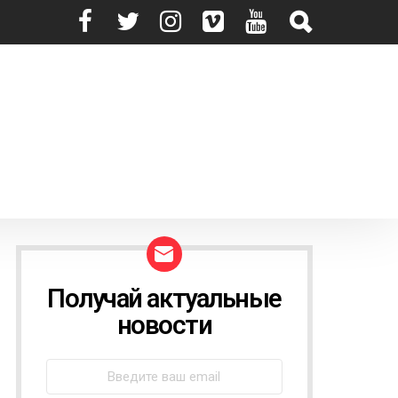
Получай актуальные
N
E
новости
W
S
L
E