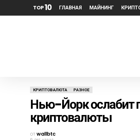
10
TOP
ГЛАВНАЯ
МАЙНИНГ
КРИПТ
КРИПТОВАЛЮТА
РАЗНОЕ
Нью-Йорк ослабит 
криптовалюты
от
wallbtc
6 лет назад