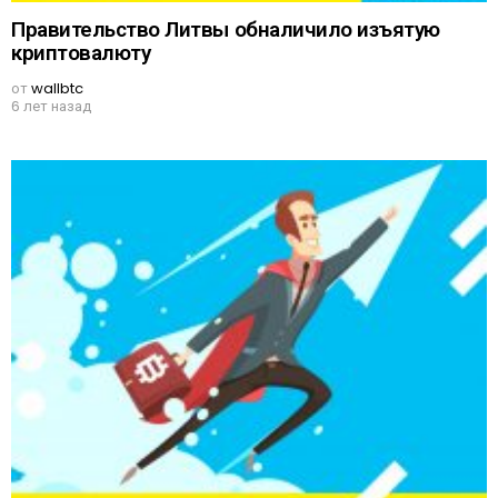
Правительство Литвы обналичило изъятую
криптовалюту
от
wallbtc
6 лет назад