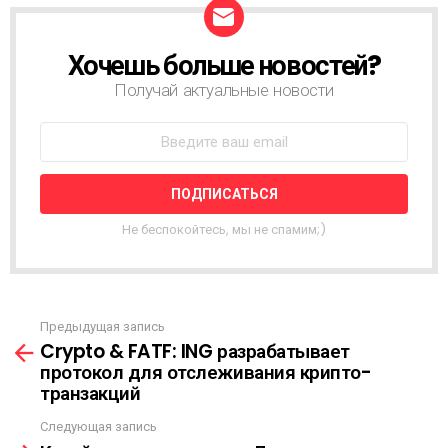
Хочешь больше новостей?
Н
О
Получай актуальные новости
В
О
С
Т
Н
А
Я
Не беспокойтесь, мы не спамим;)
Р
А
С
С
Ы
Предыдущая запись
С
Л
Crypto & FATF: ING разрабатывает
м
К
протокол для отслеживания крипто-
о
А
транзакций
т
р
Следующая запись
е