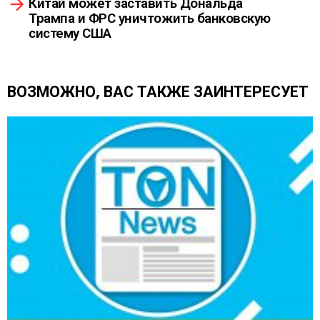
Китай может заставить Дональда
т
Трампа и ФРС уничтожить банковскую
ь
систему США
е
щ
е
ВОЗМОЖНО, ВАС ТАКЖЕ ЗАИНТЕРЕСУЕТ