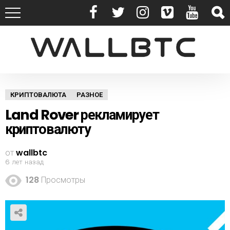
КРИПТОВАЛЮТА
РАЗНОЕ
Land Rover рекламирует
криптовалюту
от
wallbtc
6 лет назад
128
Просмотры