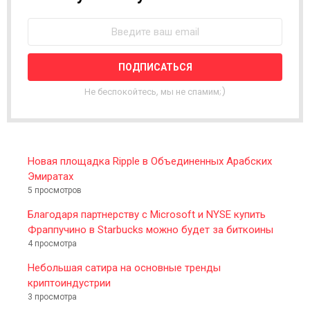
E
W
S
L
E
T
T
Не беспокойтесь, мы не спамим;)
E
R
Новая площадка Ripple в Объединенных Арабских
Эмиратах
5 просмотров
Благодаря партнерству с Microsoft и NYSE купить
Фраппучино в Starbucks можно будет за биткоины
4 просмотра
Небольшая сатира на основные тренды
криптоиндустрии
3 просмотра