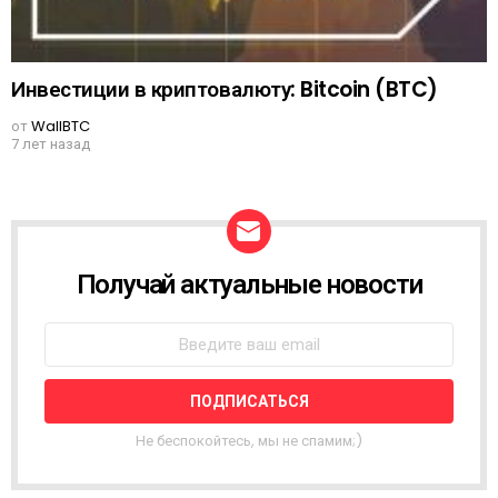
Инвестиции в криптовалюту: Bitcoin (BTC)
от
WallBTC
7 лет назад
Получай актуальные новости
N
E
W
S
L
E
T
T
Не беспокойтесь, мы не спамим;)
E
R