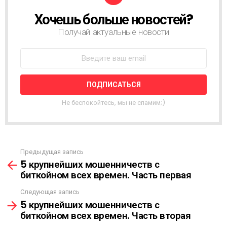
Хочешь больше новостей?
Н
О
Получай актуальные новости
В
О
С
Т
Н
А
Я
Не беспокойтесь, мы не спамим;)
Р
А
С
С
Ы
Предыдущая запись
С
Л
5 крупнейших мошенничеств с
м
К
биткойном всех времен. Часть первая
о
А
т
Следующая запись
р
5 крупнейших мошенничеств с
е
биткойном всех времен. Часть вторая
т