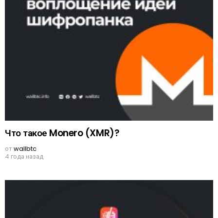
Что такое Monero (XMR)?
от
wallbtc
4 года назад