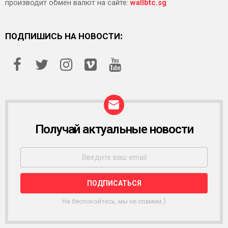
производит обмен валют на сайте:
wallbtc.sg
ПОДПИШИСЬ НА НОВОСТИ:
Получай актуальные новости
Р
А
С
С
Ы
Л
К
А
Не беспокойтесь, мы не спамим;)