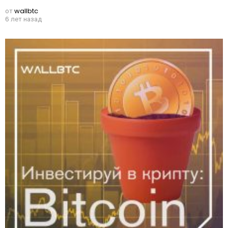
от
wallbtc
6 лет назад