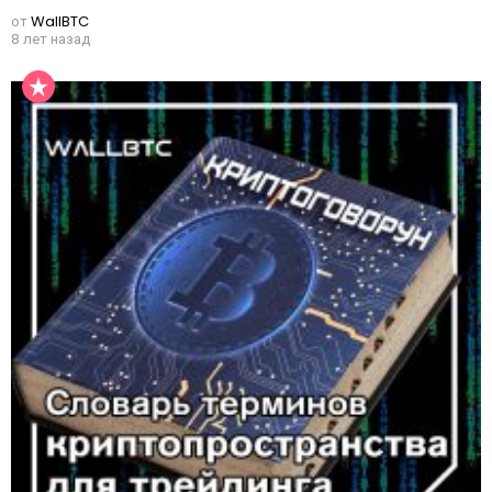
от
WallBTC
8 лет назад