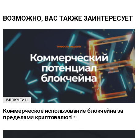
ь
е
щ
ВОЗМОЖНО, ВАС ТАКЖЕ ЗАИНТЕРЕСУЕТ
е
БЛОКЧЕЙН
Коммерческое использование блокчейна за
пределами криптовалют￼