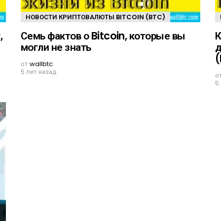
НОВОСТИ КРИПТОВАЛЮТЫ BITCOIN (BTC)
,
Семь фактов о Bitcoin, которые вы
К
могли не знать
д
от
wallbtc
5 лет назад
о
5