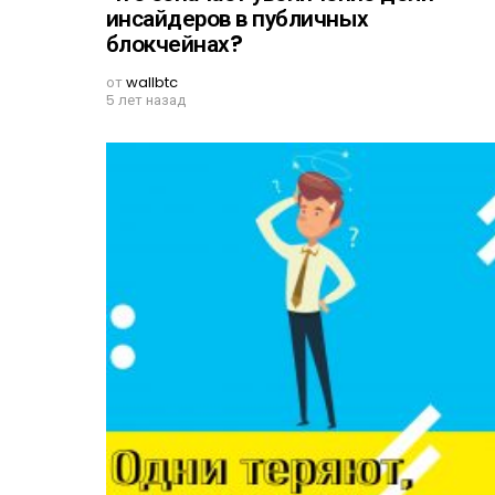
инсайдеров в публичных
блокчейнах?
от
wallbtc
5 лет назад