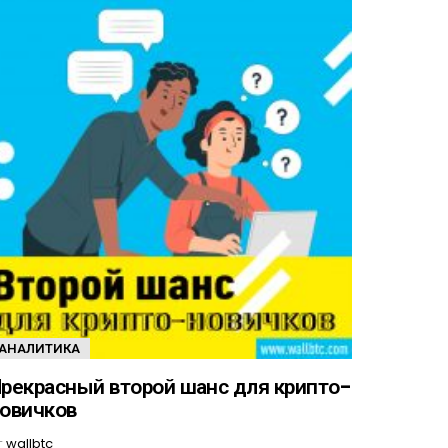
АНАЛИТИКА
рекрасный второй шанс для крипто-
овичков
т
wallbtc