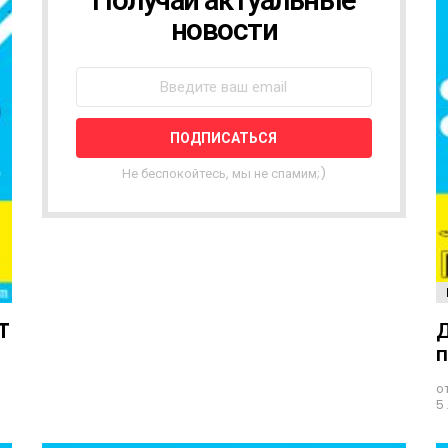
О
новости
В
О
С
Т
Н
А
Я
Не беспокойтесь, мы не спамим;)
Р
А
С
С
Ы
Л
К
T
Д
А
п
о
5