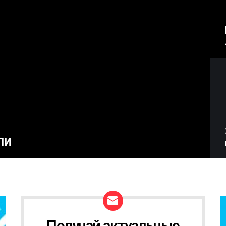
ли
Получай актуальные
Н