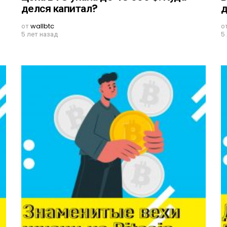
делся капитал?
д
от
wallbtc
о
5 лет назад
5