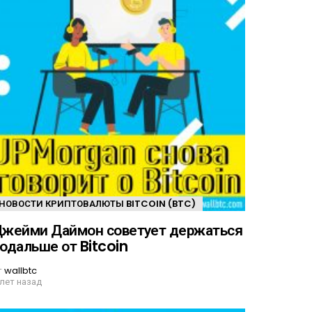
НОВОСТИ КРИПТОВАЛЮТЫ BITCOIN (BTC)
жейми Даймон советует держаться
одальше от Bitcoin
т
wallbtc
 лет назад