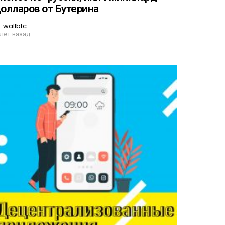
олларов от Бутерина
т
wallbtc
 лет назад