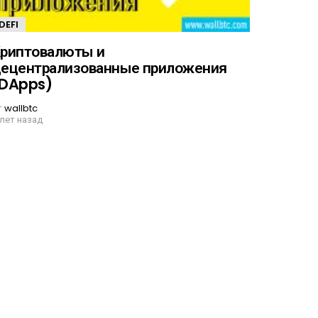
DEFI
риптовалюты и
ецентрализованные приложения
(DApps)
т
wallbtc
 лет назад