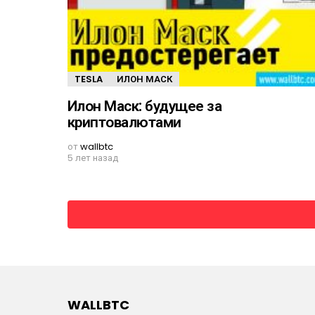
TESLA
ИЛОН МАСК
Илон Маск: будущее за
криптовалютами
от
wallbtc
5 лет назад
WALLBTC