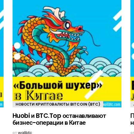
НОВОСТИ КРИПТОВАЛЮТЫ BITCOIN (BTC)
Huobi и BTC.Top останавливают
П
бизнес-операции в Китае
н
от
wallbtc
о