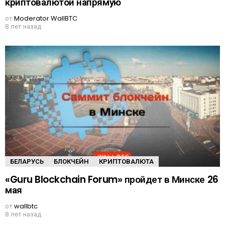
криптовалютой напрямую
от
Moderator WallBTC
8 лет назад
БЕЛАРУСЬ
БЛОКЧЕЙН
КРИПТОВАЛЮТА
«Guru Blockchain Forum» пройдет в Минске 26
мая
от
wallbtc
8 лет назад