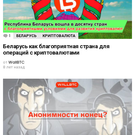
1
К
БЕЛАРУСЬ
КРИПТОВАЛЮТА
о
м
Беларусь как благоприятная страна для
м
операций с криптовалютами
е
н
от
WallBTC
т
8 лет назад
а
р
и
й