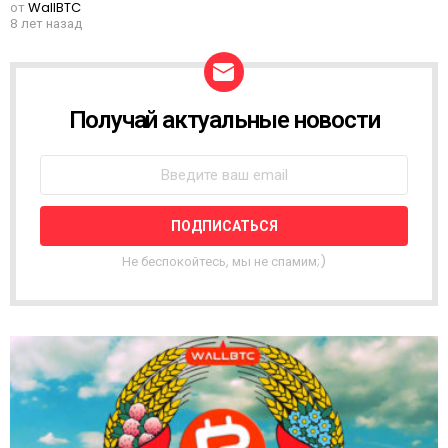
от
WallBTC
8 лет назад
Получай актуальные новости
Н
О
В
О
С
Т
Н
А
Не беспокойтесь, мы не спамим;)
Я
Р
А
С
С
Ы
Л
К
А