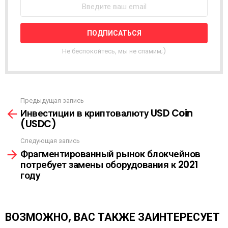
С
Т
Н
А
Я
Не беспокойтесь, мы не спамим;)
Р
А
С
С
Ы
Предыдущая запись
С
Л
Инвестиции в криптовалюту USD Coin
м
К
(USDC)
о
А
т
Следующая запись
р
Фрагментированный рынок блокчейнов
е
потребует замены оборудования к 2021
т
году
ь
е
щ
е
ВОЗМОЖНО, ВАС ТАКЖЕ ЗАИНТЕРЕСУЕТ