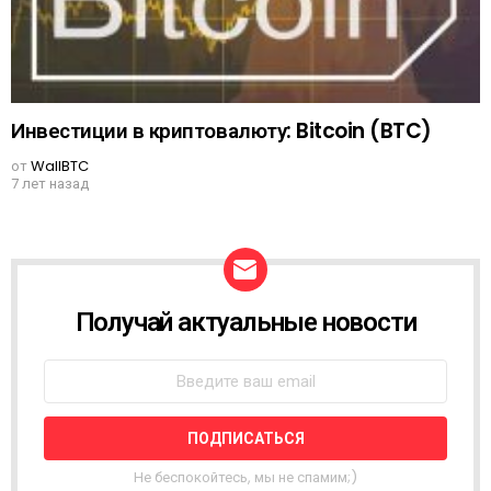
Инвестиции в криптовалюту: Bitcoin (BTC)
от
WallBTC
7 лет назад
Получай актуальные новости
N
E
W
S
L
E
T
T
Не беспокойтесь, мы не спамим;)