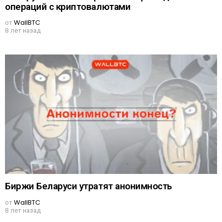
операций с криптовалютами
от
WallBTC
8 лет назад
Биржи Беларуси утратят анонимность
от
WallBTC
8 лет назад