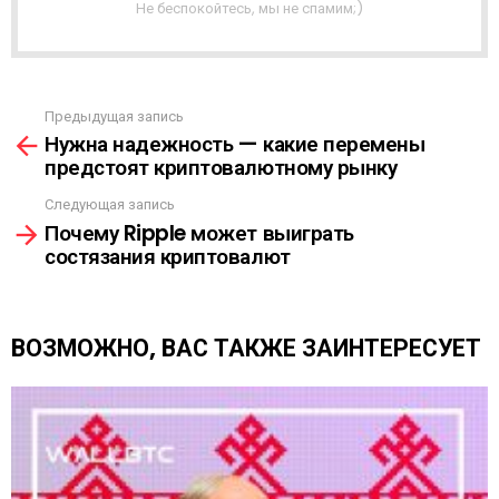
Я
Не беспокойтесь, мы не спамим;)
Р
А
С
С
Ы
Предыдущая запись
С
Л
Нужна надежность — какие перемены
м
К
предстоят криптовалютному рынку
о
А
т
Следующая запись
р
Почему Ripple может выиграть
е
состязания криптовалют
т
ь
е
щ
ВОЗМОЖНО, ВАС ТАКЖЕ ЗАИНТЕРЕСУЕТ
е