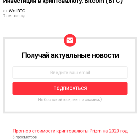
Инвестиции в криптовалюту: Bitcoin (BTC)
от
WallBTC
7 лет назад
Получай актуальные новости
N
E
W
S
L
E
T
T
Не беспокойтесь, мы не спамим;)
E
R
Прогноз стоимости криптовалюты Prizm на 2020 год
5 просмотров