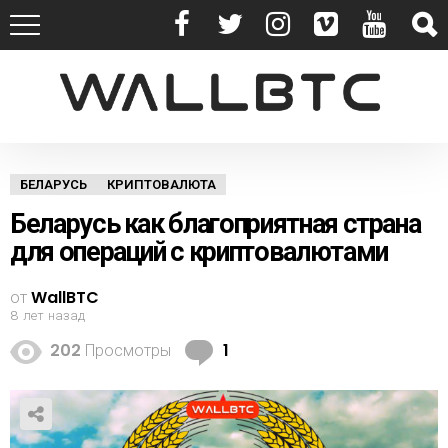
БЕЛАРУСЬ
КРИПТОВАЛЮТА
Беларусь как благоприятная страна
для операций с криптовалютами
от
WallBTC
8 лет назад
К
202
Просмотры
1
о
м
м
е
н