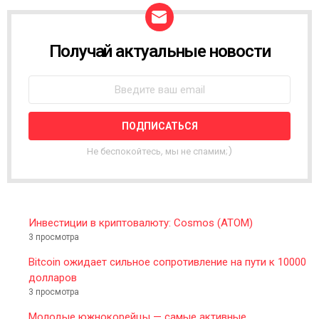
Получай актуальные новости
N
E
W
S
L
E
T
T
Не беспокойтесь, мы не спамим;)
E
R
Инвестиции в криптовалюту: Cosmos (ATOM)
3 просмотра
Bitcoin ожидает сильное сопротивление на пути к 10000
долларов
3 просмотра
Молодые южнокорейцы — самые активные