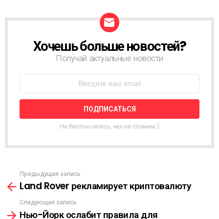
Хочешь больше новостей?
Н
О
Получай актуальные новости
В
О
С
Т
Н
А
Я
Не беспокойтесь, мы не спамим;)
Р
А
С
С
Ы
Предыдущая запись
С
Л
Land Rover рекламирует криптовалюту
м
К
о
А
Следующая запись
т
Нью-Йорк ослабит правила для
р