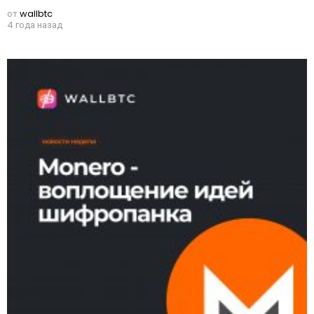
от
wallbtc
4 года назад