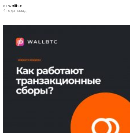
от
wallbtc
4 года назад