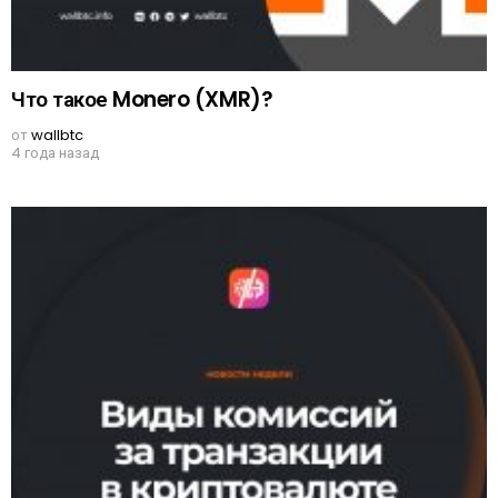
Что такое Monero (XMR)?
от
wallbtc
4 года назад