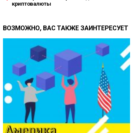
криптовалюты
е
т
ь
е
ВОЗМОЖНО, ВАС ТАКЖЕ ЗАИНТЕРЕСУЕТ
щ
е