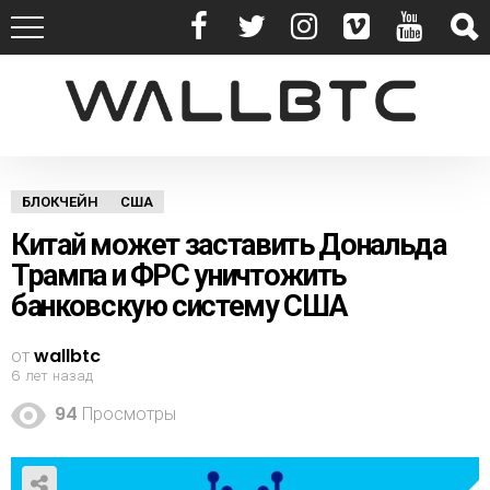
БЛОКЧЕЙН
США
Китай может заставить Дональда
Трампа и ФРС уничтожить
банковскую систему США
от
wallbtc
6 лет назад
94
Просмотры