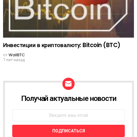
Инвестиции в криптовалюту: Bitcoin (BTC)
от
WallBTC
7 лет назад
Получай актуальные новости
N
E
W
S
L
E
T