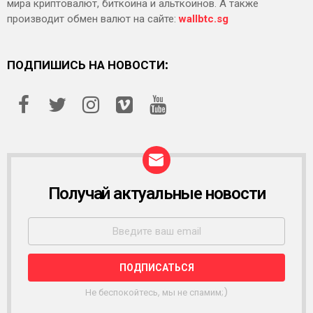
мира криптовалют, биткоина и альткоинов. А также
производит обмен валют на сайте:
wallbtc.sg
ПОДПИШИСЬ НА НОВОСТИ:
Получай актуальные новости
Р
А
С
С
Ы
Л
К
А
Не беспокойтесь, мы не спамим;)