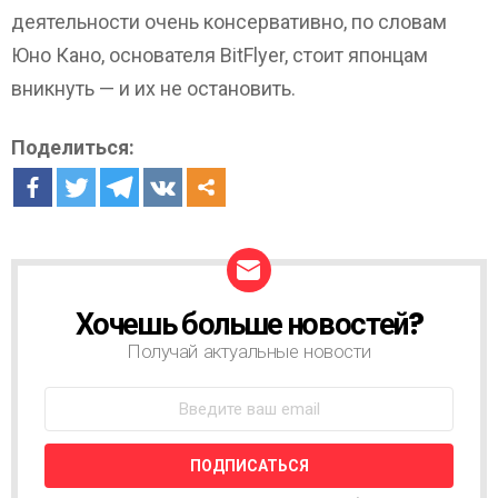
деятельности очень консервативно, по словам
Юно Кано, основателя BitFlyer, стоит японцам
вникнуть — и их не остановить.
Поделиться:
Хочешь больше новостей?
Н
О
Получай актуальные новости
В
О
С
Т
Н
А
Я