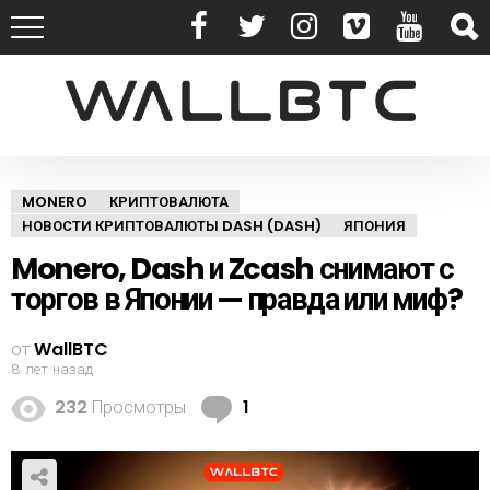
MONERO
КРИПТОВАЛЮТА
НОВОСТИ КРИПТОВАЛЮТЫ DASH (DASH)
ЯПОНИЯ
Monero, Dash и Zcash снимают с
торгов в Японии — правда или миф?
от
WallBTC
8 лет назад
К
232
Просмотры
1
о
м
м
е