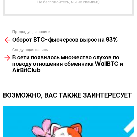
Не беспокойтесь, мы не спамим;)
Р
А
С
С
Ы
Предыдущая запись
С
Л
Оборот BTC-фьючерсов вырос на 93%
м
К
о
А
Следующая запись
т
В сети появилось множество слухов по
р
поводу отношения обменника WallBTC и
е
AirBitClub
т
ь
е
щ
ВОЗМОЖНО, ВАС ТАКЖЕ ЗАИНТЕРЕСУЕТ
е