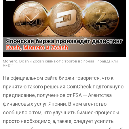
н
т
а
р
и
й
Monero, Dash и Zcash снимают с торгов в Японии - правда или
миф?
На официальном сайте биржи говорится, что к
принятию такого решения CoinCheck подтолкнуло
предписание, полученное от FSA — Агентства
финансовых услуг Японии. В нем агентство
сообщило о том, что улучшить бизнес-процессы
просто необходимо, а, также, следует усилить