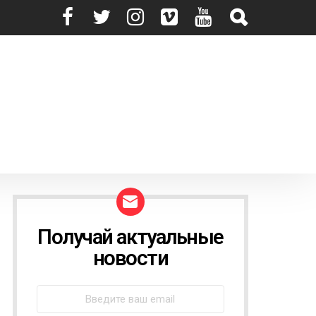
Получай актуальные
N
E
новости
W
S
L
E