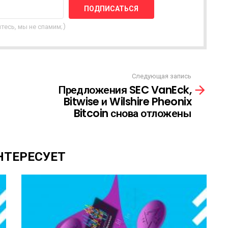
тесь, мы не спамим;)
Следующая запись
Предложения SEC VanEck,
Bitwise и Wilshire Pheonix
Bitcoin снова отложены
НТЕРЕСУЕТ