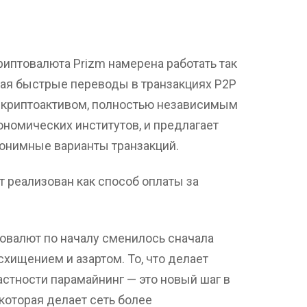
иптовалюта Prizm намерена работать так
вая быстрые переводы в транзакциях P2P
ь криптоактивом, полностью независимым
ономических институтов, и предлагает
онимные варианты транзакций.
т реализован как способ оплаты за
овалют по началу сменилось сначала
хищением и азартом. То, что делает
астности парамайнинг — это новый шаг в
которая делает сеть более