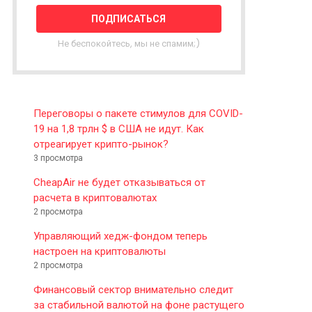
T
T
E
Не беспокойтесь, мы не спамим;)
R
Переговоры о пакете стимулов для COVID-
19 на 1,8 трлн $ в США не идут. Как
отреагирует крипто-рынок?
3 просмотра
CheapAir не будет отказываться от
расчета в криптовалютах
2 просмотра
Управляющий хедж-фондом теперь
настроен на криптовалюты
2 просмотра
Финансовый сектор внимательно следит
за стабильной валютой на фоне растущего