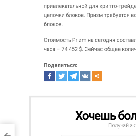
привлекательной для крипто-трейде
цепочки блоков. Призм требуется в
блоков.
Стоимость Prizm на сегодня составля
часа – 74 452 $. Сейчас общее кол
Поделиться:
Хочешь бол
Н
О
В
Получай ак
О