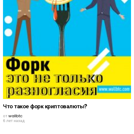
Что такое форк криптовалюты?
от
wallbtc
6 лет назад