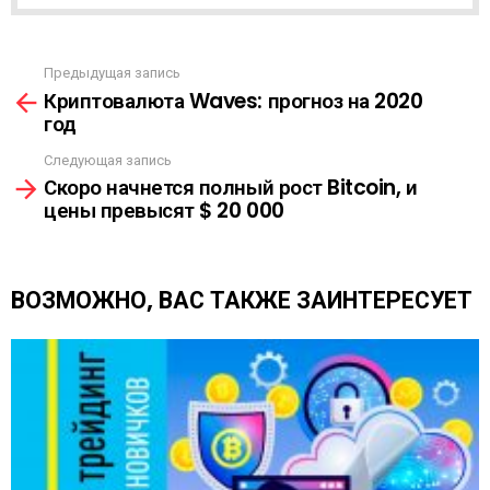
А
С
С
Ы
Предыдущая запись
С
Л
Криптовалюта Waves: прогноз на 2020
м
К
год
о
А
т
Следующая запись
р
Скоро начнется полный рост Bitcoin, и
е
цены превысят $ 20 000
т
ь
е
щ
ВОЗМОЖНО, ВАС ТАКЖЕ ЗАИНТЕРЕСУЕТ
е