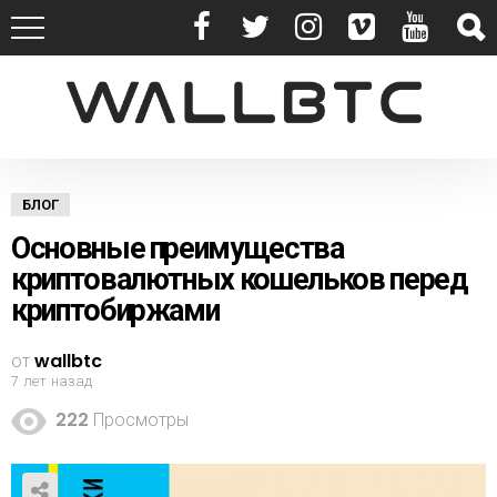
БЛОГ
Основные преимущества
криптовалютных кошельков перед
криптобиржами
от
wallbtc
7 лет назад
222
Просмотры