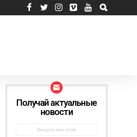
Получай актуальные
N
E
новости
W
S
L
E