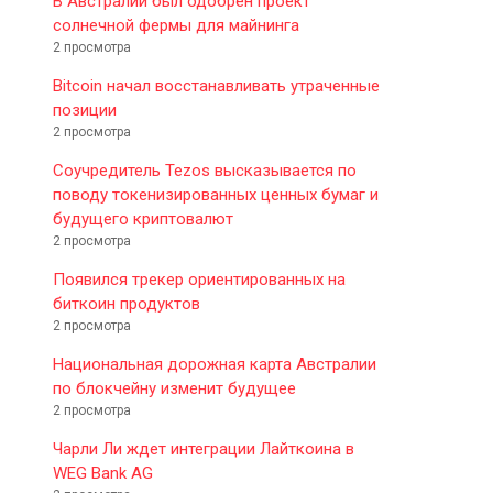
В Австралии был одобрен проект
солнечной фермы для майнинга
2 просмотра
Bitcoin начал восстанавливать утраченные
позиции
2 просмотра
Соучредитель Tezos высказывается по
поводу токенизированных ценных бумаг и
будущего криптовалют
2 просмотра
Появился трекер ориентированных на
биткоин продуктов
2 просмотра
Национальная дорожная карта Австралии
по блокчейну изменит будущее
2 просмотра
Чарли Ли ждет интеграции Лайткоина в
WEG Bank AG