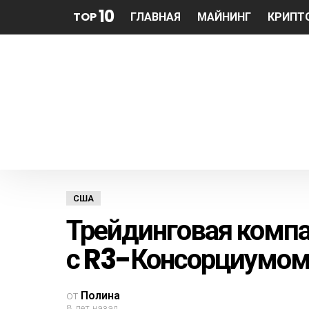
10
TOP
ГЛАВНАЯ
МАЙНИНГ
КРИПТ
США
Трейдинговая комп
с R3-Консорциумо
от
Полина
8 лет назад