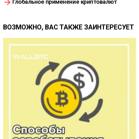
Глобальное применение криптовалют
е
т
ь
е
ВОЗМОЖНО, ВАС ТАКЖЕ ЗАИНТЕРЕСУЕТ
щ
е