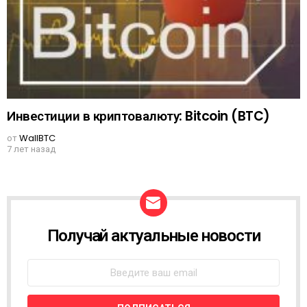
Инвестиции в криптовалюту: Bitcoin (BTC)
от
WallBTC
7 лет назад
Получай актуальные новости
N
E
W
S
L
E