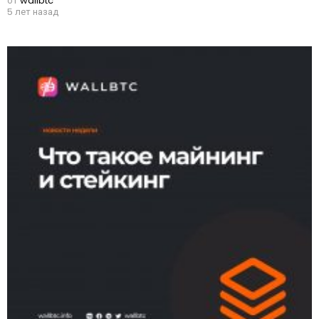
от
wallbtc
5 лет назад