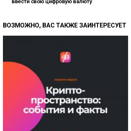
ввести свою цифровую валюту
т
ь
е
щ
ВОЗМОЖНО, ВАС ТАКЖЕ ЗАИНТЕРЕСУЕТ
е