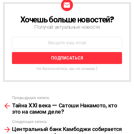
Хочешь больше новостей?
Н
О
Получай актуальные новости
В
О
С
Т
Н
А
Я
Не беспокойтесь, мы не спамим;)
Р
А
С
С
Ы
Предыдущая запись
С
Л
Тайна XXI века — Сатоши Накамото, кто
м
К
это на самом деле?
о
А
т
Следующая запись
р
Центральный банк Камбоджи собирается
е