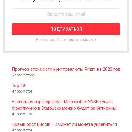
E
W
S
L
E
T
T
Не беспокойтесь, мы не спамим;)
E
R
Прогноз стоимости криптовалюты Prizm на 2020 год
5 просмотров
Top 10
4 просмотра
Благодаря партнерству с Microsoft и NYSE купить
Фраппучино в Starbucks можно будет за биткоины
4 просмотра
Новый рост Bitcoin – сможет ли монета укрепиться
4 просмотра