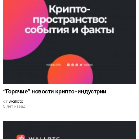
“Горячие” новости крипто-индустрии
от
wallbtc
5 лет назад