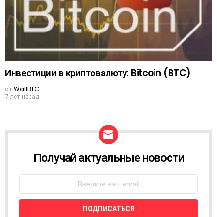
Инвестиции в криптовалюту: Bitcoin (BTC)
от
WallBTC
7 лет назад
Получай актуальные новости
N
E
W
S
L
E
T