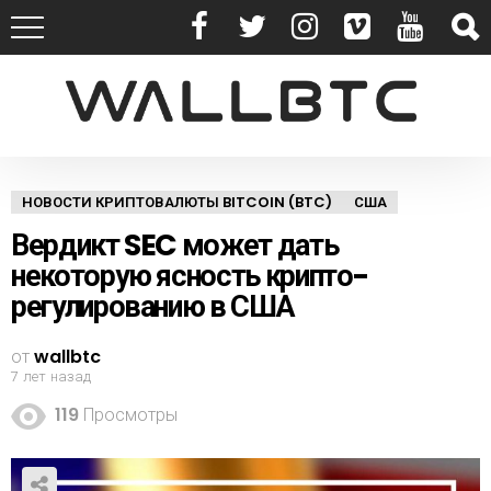
НОВОСТИ КРИПТОВАЛЮТЫ BITCOIN (BTC)
США
Вердикт SEC может дать
некоторую ясность крипто-
регулированию в США
от
wallbtc
7 лет назад
119
Просмотры