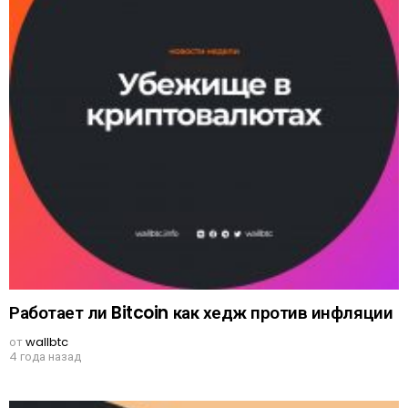
Работает ли Bitcoin как хедж против инфляции
от
wallbtc
4 года назад