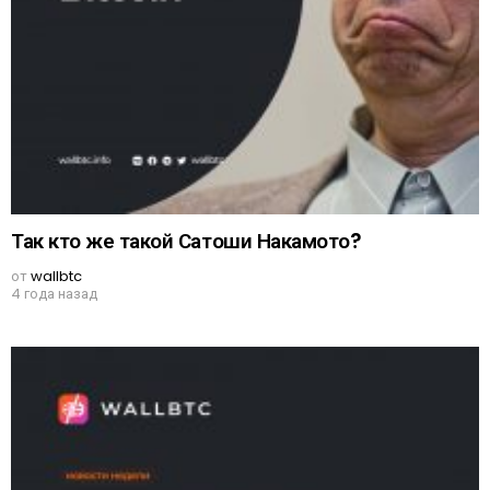
Так кто же такой Сатоши Накамото?
от
wallbtc
4 года назад