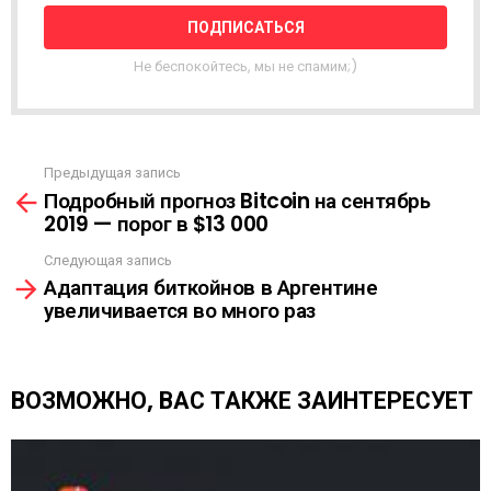
Н
А
Я
Не беспокойтесь, мы не спамим;)
Р
А
С
С
Ы
Предыдущая запись
С
Л
Подробный прогноз Bitcoin на сентябрь
м
К
2019 — порог в $13 000
о
А
т
Следующая запись
р
Адаптация биткойнов в Аргентине
е
увеличивается во много раз
т
ь
е
щ
ВОЗМОЖНО, ВАС ТАКЖЕ ЗАИНТЕРЕСУЕТ
е