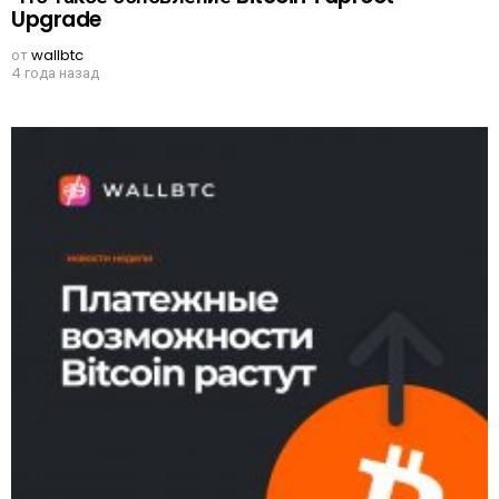
Upgrade
от
wallbtc
4 года назад