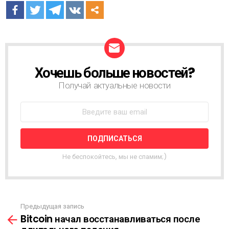
Хочешь больше новостей?
Н
О
Получай актуальные новости
В
О
С
Т
Н
А
Я
Не беспокойтесь, мы не спамим;)
Р
А
С
С
Ы
Предыдущая запись
С
Л
Bitcoin начал восстанавливаться после
м
К