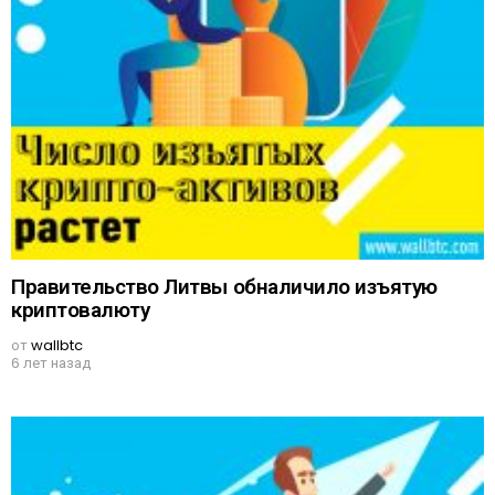
Правительство Литвы обналичило изъятую
криптовалюту
от
wallbtc
6 лет назад