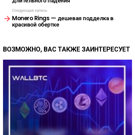
длительного падения
о
А
т
Следующая запись
р
Monero Rings — дешевая подделка в
е
красивой обертке
т
ь
е
щ
ВОЗМОЖНО, ВАС ТАКЖЕ ЗАИНТЕРЕСУЕТ
е