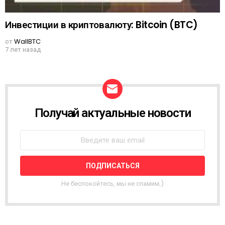
Инвестиции в криптовалюту: Bitcoin (BTC)
от
WallBTC
7 лет назад
Получай актуальные новости
N
E
W
S
L
E
T
T
Не беспокойтесь, мы не спамим;)
E
R