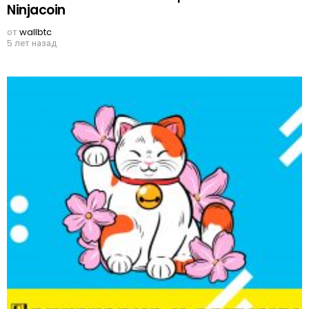
Ninjacoin
от
wallbtc
5 лет назад