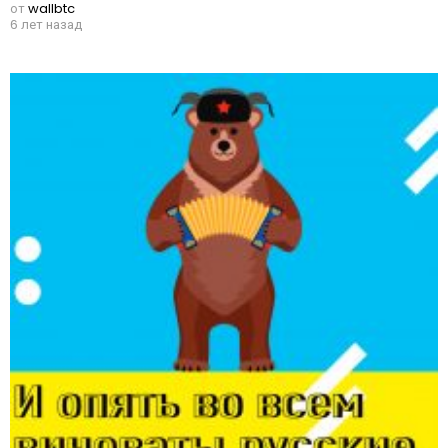
от
wallbtc
6 лет назад